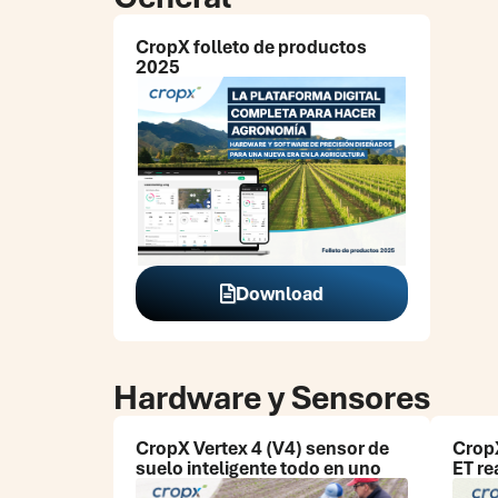
CropX folleto de productos
2025
Download
Hardware y Sensores
CropX Vertex 4 (V4)
sensor de
CropX
suelo inteligente todo en uno
ET re