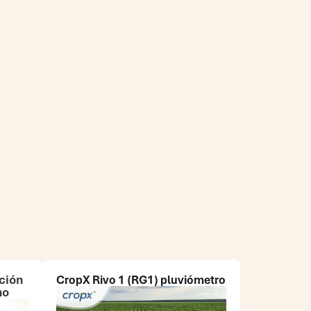
ción
CropX Rivo 1 (RG1)
pluviómetro
no