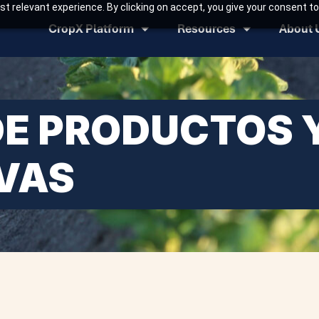
t relevant experience. By clicking on accept, you give your consent to
CropX Platform
Resources
About 
DE PRODUCTOS 
VAS