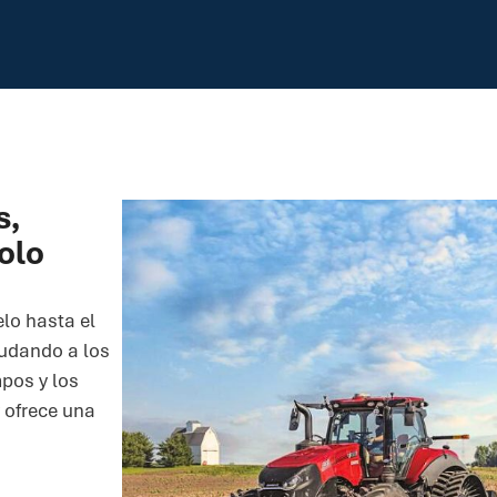
s,
olo
lo hasta el
yudando a los
mpos y los
y ofrece una