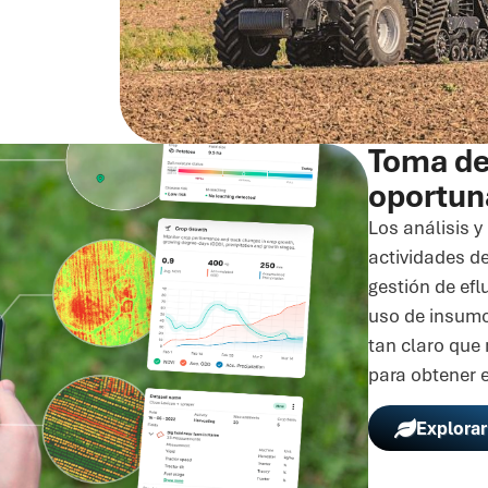
Toma de
oportun
Los análisis y
actividades de
gestión de efl
uso de insumo
tan claro que 
para obtener 
Explorar