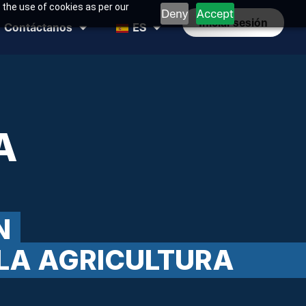
 the use of cookies as per our
Deny
Accept
Iniciar sesión
Contáctanos
ES
A
N
 LA AGRICULTURA